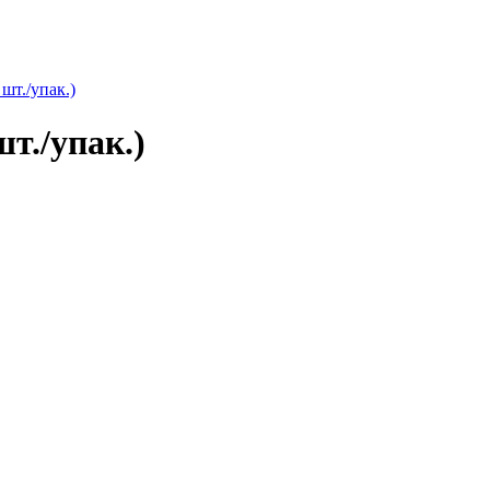
т./упак.)
т./упак.)