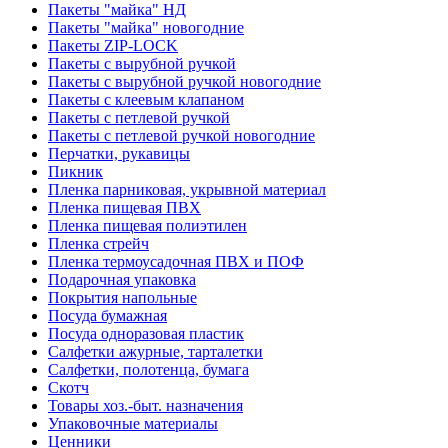
Пакеты "майка" НД
Пакеты "майка" новогодние
Пакеты ZIP-LOCK
Пакеты с вырубной ручкой
Пакеты с вырубной ручкой новогодние
Пакеты с клеевым клапаном
Пакеты с петлевой ручкой
Пакеты с петлевой ручкой новогодние
Перчатки, рукавицы
Пикник
Пленка парниковая, укрывной материал
Пленка пищевая ПВХ
Пленка пищевая полиэтилен
Пленка стрейч
Пленка термоусадочная ПВХ и ПОФ
Подарочная упаковка
Покрытия напольные
Посуда бумажная
Посуда одноразовая пластик
Салфетки ажурные, тарталетки
Салфетки, полотенца, бумага
Скотч
Товары хоз.-быт. назначения
Упаковочные материалы
Ценники