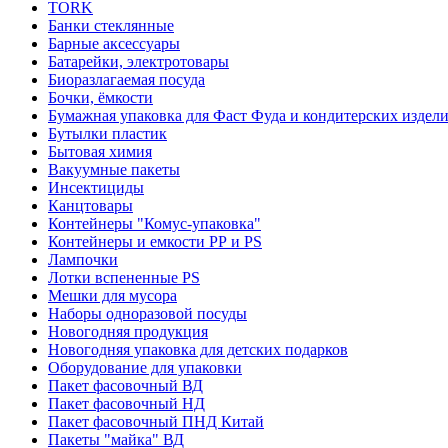
TORK
Банки стеклянные
Барные аксессуары
Батарейки, электротовары
Биоразлагаемая посуда
Бочки, ёмкости
Бумажная упаковка для Фаст Фуда и кондитерских издел
Бутылки пластик
Бытовая химия
Вакуумные пакеты
Инсектициды
Канцтовары
Контейнеры "Комус-упаковка"
Контейнеры и емкости РР и PS
Лампочки
Лотки вспененные PS
Мешки для мусора
Наборы одноразовой посуды
Новогодняя продукция
Новогодняя упаковка для детских подарков
Оборудование для упаковки
Пакет фасовочный ВД
Пакет фасовочный НД
Пакет фасовочный ПНД Китай
Пакеты "майка" ВД