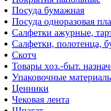
Посуда бумажная
Посуда одноразовая пл
Салфетки ажурные, тар
Салфетки, полотенца, б
Скотч
Товары хоз.-быт. назна
Упаковочные материал
Ценники
Чековая лента
Шпагат