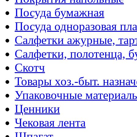
Посуда бумажная
Посуда одноразовая пл
Салфетки ажурные, тар
Салфетки, полотенца, б
Скотч
Товары хоз.-быт. назна
Упаковочные материал
Ценники
Чековая лента
Шпагат