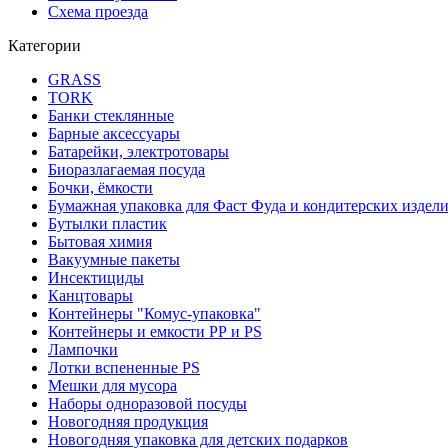
Схема проезда
Категории
GRASS
TORK
Банки стеклянные
Барные аксессуары
Батарейки, электротовары
Биоразлагаемая посуда
Бочки, ёмкости
Бумажная упаковка для Фаст Фуда и кондитерских издел
Бутылки пластик
Бытовая химия
Вакуумные пакеты
Инсектициды
Канцтовары
Контейнеры "Комус-упаковка"
Контейнеры и емкости РР и PS
Лампочки
Лотки вспененные PS
Мешки для мусора
Наборы одноразовой посуды
Новогодняя продукция
Новогодняя упаковка для детских подарков