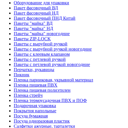
Оборудование для упаковки
Пакет фасовочный ВД
Пакет фасовочный НД
Пакет фасовочный ПНД Китай
Пакеты "майка" ВД
Пакеты "майка" НД
Пакеты "майка" новогодние
Пакеты ZIP-LOCK
Пакеты с вырубной ручкой
Пакеты с вырубной ручкой новогодние
Пакеты с клеевым клапаном
Пакеты с петлевой ручкой
Пакеты с петлевой ручкой новогодние
Перчатки, рукавицы
Пикник
Пленка парниковая, укрывной материал
Пленка пищевая ПВХ
Пленка пищевая полиэтилен
Пленка стрейч
Пленка термоусадочная ПВХ и ПОФ
Подарочная упаковка
Покрытия напольные
Посуда бумажная
Посуда одноразовая пластик
Салфетки ажурные, тарталетки