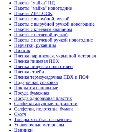
Пакеты "майка" НД
Пакеты "майка" новогодние
Пакеты ZIP-LOCK
Пакеты с вырубной ручкой
Пакеты с вырубной ручкой новогодние
Пакеты с клеевым клапаном
Пакеты с петлевой ручкой
Пакеты с петлевой ручкой новогодние
Перчатки, рукавицы
Пикник
Пленка парниковая, укрывной материал
Пленка пищевая ПВХ
Пленка пищевая полиэтилен
Пленка стрейч
Пленка термоусадочная ПВХ и ПОФ
Подарочная упаковка
Покрытия напольные
Посуда бумажная
Посуда одноразовая пластик
Салфетки ажурные, тарталетки
Салфетки, полотенца, бумага
Скотч
Товары хоз.-быт. назначения
Упаковочные материалы
Ценники