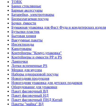
TORK
Банки стеклянные
Барные аксессуары
Батарейки, электротовары
Биоразлагаемая посуда
Бочки, ёмкости
Бумажная упаковка для Фаст Фуда и кондитерских издел
Бутылки пластик
Бытовая химия
Вакуумные пакеты
Инсектициды
Канцтовары
Контейнеры "Комус-упаковка"
Контейнеры и емкости РР и PS
Лампочки
Лотки вспененные PS
Мешки для мусора
Наборы одноразовой посуды
Новогодняя продукция
Новогодняя упаковка для детских подарков
Оборудование для упаковки
Пакет фасовочный ВД
Пакет фасовочный НД
Пакет фасовочный ПНД Китай
Пакеты "майка" ВД