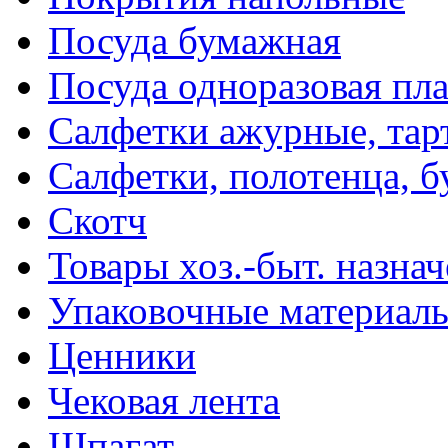
Посуда бумажная
Посуда одноразовая пл
Салфетки ажурные, тар
Салфетки, полотенца, б
Скотч
Товары хоз.-быт. назна
Упаковочные материал
Ценники
Чековая лента
Шпагат