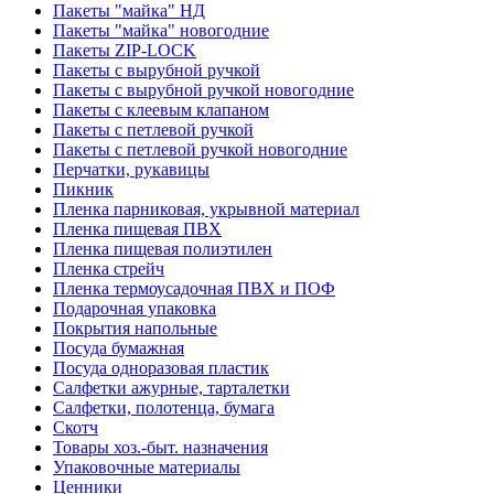
Пакеты "майка" НД
Пакеты "майка" новогодние
Пакеты ZIP-LOCK
Пакеты с вырубной ручкой
Пакеты с вырубной ручкой новогодние
Пакеты с клеевым клапаном
Пакеты с петлевой ручкой
Пакеты с петлевой ручкой новогодние
Перчатки, рукавицы
Пикник
Пленка парниковая, укрывной материал
Пленка пищевая ПВХ
Пленка пищевая полиэтилен
Пленка стрейч
Пленка термоусадочная ПВХ и ПОФ
Подарочная упаковка
Покрытия напольные
Посуда бумажная
Посуда одноразовая пластик
Салфетки ажурные, тарталетки
Салфетки, полотенца, бумага
Скотч
Товары хоз.-быт. назначения
Упаковочные материалы
Ценники