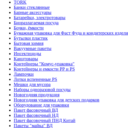
TORK
Банки стеклянные
Барные аксессуары
Батарейки, электротовары
Биоразлагаемая посуда
Бочки, ёмкости
Бумажная упаковка для Фаст Фуда и кондитерских издел
Бутылки пластик
Бытовая химия
Вакуумные пакеты
Инсектициды
Канцтовары
Контейнеры "Комус-упаковка"
Контейнеры и емкости РР и PS
Лампочки
Лотки вспененные PS
Мешки для мусора
Наборы одноразовой посуды
Новогодняя продукция
Новогодняя упаковка для детских подарков
Оборудование для упаковки
Пакет фасовочный ВД
Пакет фасовочный НД
Пакет фасовочный ПНД Китай
Пакеты "майка" ВД