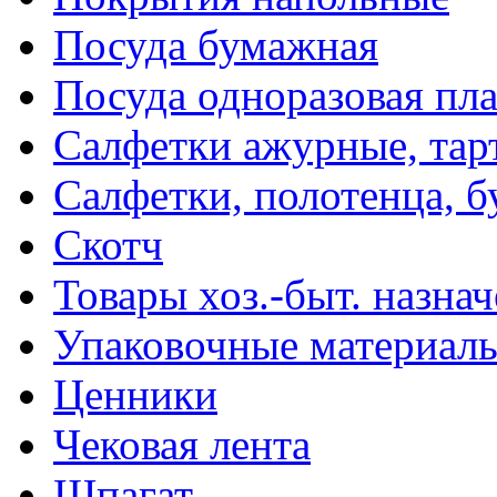
Посуда бумажная
Посуда одноразовая пл
Салфетки ажурные, тар
Салфетки, полотенца, б
Скотч
Товары хоз.-быт. назна
Упаковочные материал
Ценники
Чековая лента
Шпагат