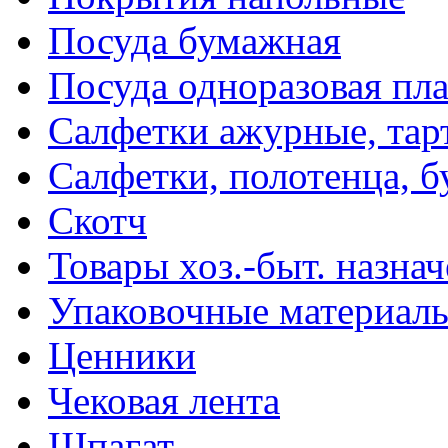
Посуда бумажная
Посуда одноразовая пл
Салфетки ажурные, тар
Салфетки, полотенца, б
Скотч
Товары хоз.-быт. назна
Упаковочные материал
Ценники
Чековая лента
Шпагат