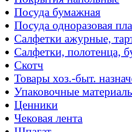
Посуда бумажная
Посуда одноразовая пл
Салфетки ажурные, тар
Салфетки, полотенца, б
Скотч
Товары хоз.-быт. назна
Упаковочные материал
Ценники
Чековая лента
Шпагат