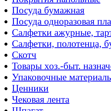
Посуда бумажная
Посуда одноразовая пл
Салфетки ажурные, тар
Салфетки, полотенца, б
Скотч
Товары хоз.-быт. назна
Упаковочные материал
Ценники
Чековая лента
Шпагат