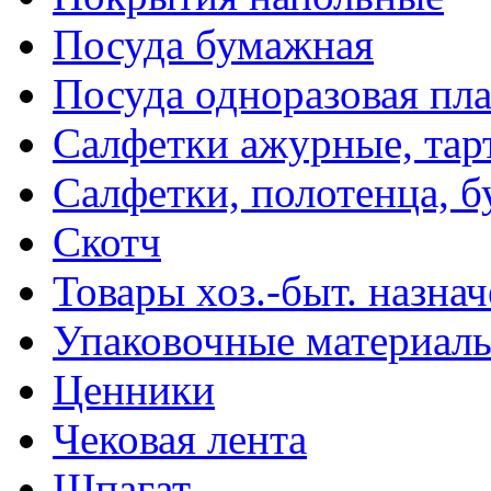
Посуда бумажная
Посуда одноразовая пл
Салфетки ажурные, тар
Салфетки, полотенца, б
Скотч
Товары хоз.-быт. назна
Упаковочные материал
Ценники
Чековая лента
Шпагат