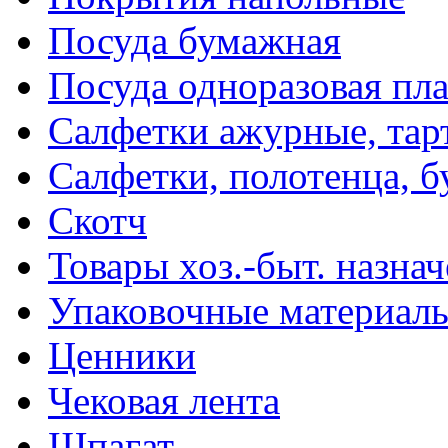
Посуда бумажная
Посуда одноразовая пл
Салфетки ажурные, тар
Салфетки, полотенца, б
Скотч
Товары хоз.-быт. назна
Упаковочные материал
Ценники
Чековая лента
Шпагат