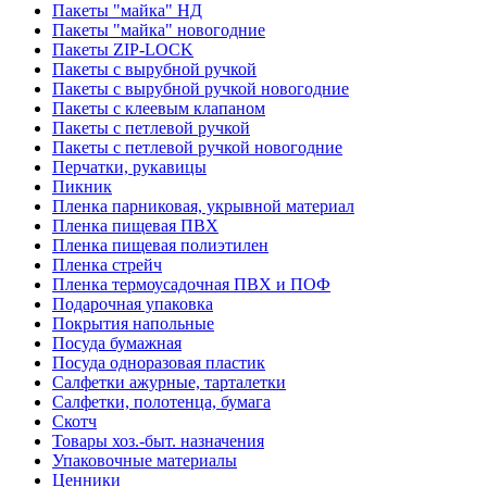
Пакеты "майка" НД
Пакеты "майка" новогодние
Пакеты ZIP-LOCK
Пакеты с вырубной ручкой
Пакеты с вырубной ручкой новогодние
Пакеты с клеевым клапаном
Пакеты с петлевой ручкой
Пакеты с петлевой ручкой новогодние
Перчатки, рукавицы
Пикник
Пленка парниковая, укрывной материал
Пленка пищевая ПВХ
Пленка пищевая полиэтилен
Пленка стрейч
Пленка термоусадочная ПВХ и ПОФ
Подарочная упаковка
Покрытия напольные
Посуда бумажная
Посуда одноразовая пластик
Салфетки ажурные, тарталетки
Салфетки, полотенца, бумага
Скотч
Товары хоз.-быт. назначения
Упаковочные материалы
Ценники