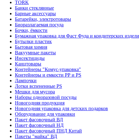
TORK
Банки стеклянные
Барные аксессуары
Батарейки, электротовары
Биоразлагаемая посуда
Бочки, ёмкости
Бумажная упаковка для Фаст Фуда и кондитерских издел
Бутылки пластик
Бытовая химия
Вакуумные пакеты
Инсектициды
Канцтовары
Контейнеры "Комус-упаковка"
Контейнеры и емкости РР и PS
Лампочки
Лотки вспененные PS
Мешки для мусора
Наборы одноразовой посуды
Новогодняя продукция
Новогодняя упаковка для детских подарков
Оборудование для упаковки
Пакет фасовочный ВД
Пакет фасовочный НД
Пакет фасовочный ПНД Китай
Пакеты "майка" ВД