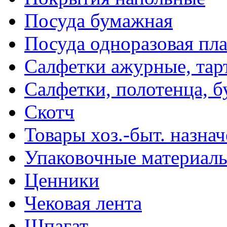
Посуда бумажная
Посуда одноразовая пл
Салфетки ажурные, тар
Салфетки, полотенца, б
Скотч
Товары хоз.-быт. назна
Упаковочные материал
Ценники
Чековая лента
Шпагат