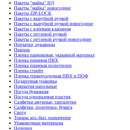
Пакеты "майка" НД
Пакеты "майка" новогодние
Пакеты ZIP-LOCK
Пакеты с вырубной ручкой
Пакеты с вырубной ручкой новогодние
Пакеты с клеевым клапаном
Пакеты с петлевой ручкой
Пакеты с петлевой ручкой новогодние
Перчатки, рукавицы
Пикник
Пленка парниковая, укрывной материал
Пленка пищевая ПВХ
Пленка пищевая полиэтилен
Пленка стрейч
Пленка термоусадочная ПВХ и ПОФ
Подарочная упаковка
Покрытия напольные
Посуда бумажная
Посуда одноразовая пластик
Салфетки ажурные, тарталетки
Салфетки, полотенца, бумага
Скотч
Товары хоз.-быт. назначения
Упаковочные материалы
Ценники