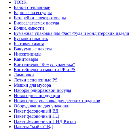
TORK
Банки стеклянные
Барные аксессуары
Батарейки, электротовары
Биоразлагаемая посуда
Бочки, ёмкости
Бумажная упаковка для Фаст Фуда и кондитерских издел
Бутылки пластик
Бытовая химия
Вакуумные пакеты
Инсектициды
Канцтовары
Контейнеры "Комус-упаковка"
Контейнеры и емкости РР и PS
Лампочки
Лотки вспененные PS
Мешки для мусора
Наборы одноразовой посуды
Новогодняя продукция
Новогодняя упаковка для детских подарков
Оборудование для упаковки
Пакет фасовочный ВД
Пакет фасовочный НД
Пакет фасовочный ПНД Китай
Пакеты "майка" ВД