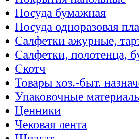
Посуда бумажная
Посуда одноразовая пл
Салфетки ажурные, тар
Салфетки, полотенца, б
Скотч
Товары хоз.-быт. назна
Упаковочные материал
Ценники
Чековая лента
Шпагат