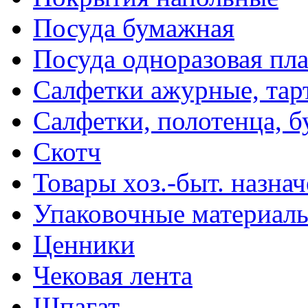
Посуда бумажная
Посуда одноразовая пл
Салфетки ажурные, тар
Салфетки, полотенца, б
Скотч
Товары хоз.-быт. назна
Упаковочные материал
Ценники
Чековая лента
Шпагат