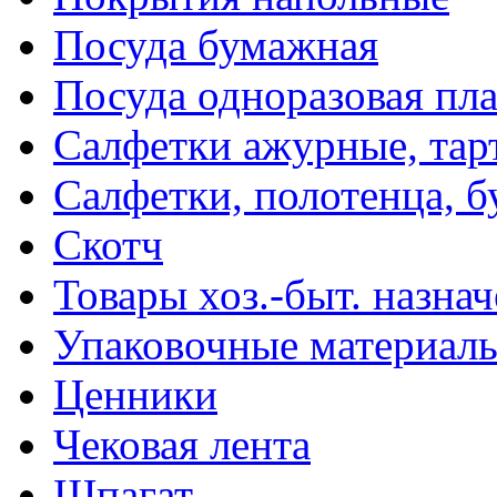
Посуда бумажная
Посуда одноразовая пл
Салфетки ажурные, тар
Салфетки, полотенца, б
Скотч
Товары хоз.-быт. назна
Упаковочные материал
Ценники
Чековая лента
Шпагат