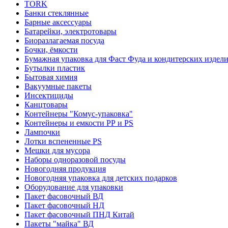
TORK
Банки стеклянные
Барные аксессуары
Батарейки, электротовары
Биоразлагаемая посуда
Бочки, ёмкости
Бумажная упаковка для Фаст Фуда и кондитерских издел
Бутылки пластик
Бытовая химия
Вакуумные пакеты
Инсектициды
Канцтовары
Контейнеры "Комус-упаковка"
Контейнеры и емкости РР и PS
Лампочки
Лотки вспененные PS
Мешки для мусора
Наборы одноразовой посуды
Новогодняя продукция
Новогодняя упаковка для детских подарков
Оборудование для упаковки
Пакет фасовочный ВД
Пакет фасовочный НД
Пакет фасовочный ПНД Китай
Пакеты "майка" ВД