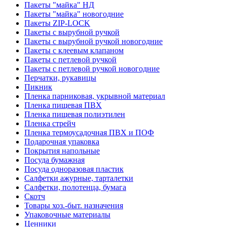
Пакеты "майка" НД
Пакеты "майка" новогодние
Пакеты ZIP-LOCK
Пакеты с вырубной ручкой
Пакеты с вырубной ручкой новогодние
Пакеты с клеевым клапаном
Пакеты с петлевой ручкой
Пакеты с петлевой ручкой новогодние
Перчатки, рукавицы
Пикник
Пленка парниковая, укрывной материал
Пленка пищевая ПВХ
Пленка пищевая полиэтилен
Пленка стрейч
Пленка термоусадочная ПВХ и ПОФ
Подарочная упаковка
Покрытия напольные
Посуда бумажная
Посуда одноразовая пластик
Салфетки ажурные, тарталетки
Салфетки, полотенца, бумага
Скотч
Товары хоз.-быт. назначения
Упаковочные материалы
Ценники