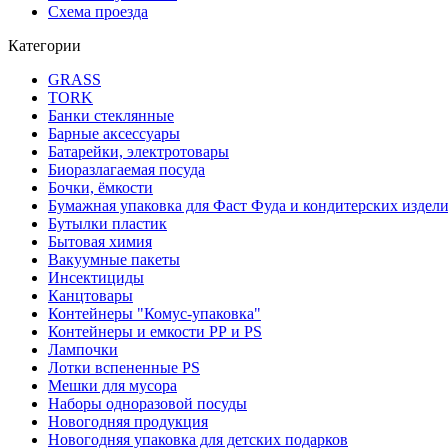
Схема проезда
Категории
GRASS
TORK
Банки стеклянные
Барные аксессуары
Батарейки, электротовары
Биоразлагаемая посуда
Бочки, ёмкости
Бумажная упаковка для Фаст Фуда и кондитерских издел
Бутылки пластик
Бытовая химия
Вакуумные пакеты
Инсектициды
Канцтовары
Контейнеры "Комус-упаковка"
Контейнеры и емкости РР и PS
Лампочки
Лотки вспененные PS
Мешки для мусора
Наборы одноразовой посуды
Новогодняя продукция
Новогодняя упаковка для детских подарков