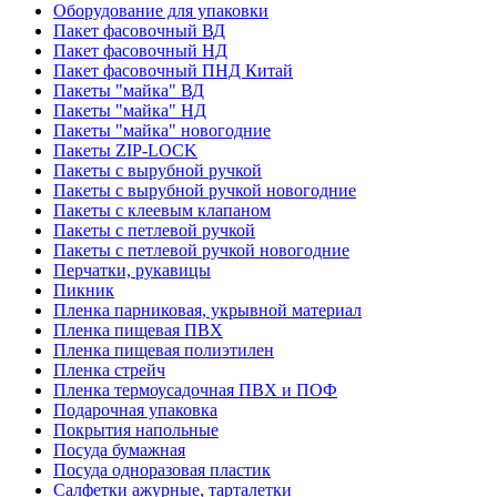
Оборудование для упаковки
Пакет фасовочный ВД
Пакет фасовочный НД
Пакет фасовочный ПНД Китай
Пакеты "майка" ВД
Пакеты "майка" НД
Пакеты "майка" новогодние
Пакеты ZIP-LOCK
Пакеты с вырубной ручкой
Пакеты с вырубной ручкой новогодние
Пакеты с клеевым клапаном
Пакеты с петлевой ручкой
Пакеты с петлевой ручкой новогодние
Перчатки, рукавицы
Пикник
Пленка парниковая, укрывной материал
Пленка пищевая ПВХ
Пленка пищевая полиэтилен
Пленка стрейч
Пленка термоусадочная ПВХ и ПОФ
Подарочная упаковка
Покрытия напольные
Посуда бумажная
Посуда одноразовая пластик
Салфетки ажурные, тарталетки