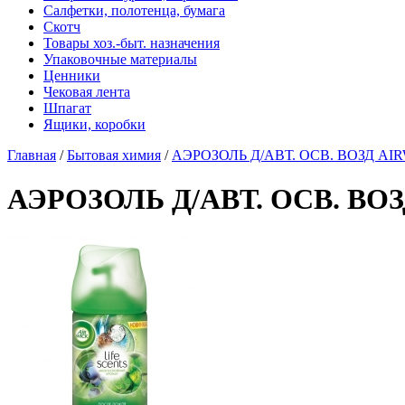
Салфетки, полотенца, бумага
Скотч
Товары хоз.-быт. назначения
Упаковочные материалы
Ценники
Чековая лента
Шпагат
Ящики, коробки
Главная
/
Бытовая химия
/
АЭРОЗОЛЬ Д/АВТ. ОСВ. ВОЗД AIRW
АЭРОЗОЛЬ Д/АВТ. ОСВ. ВОЗ