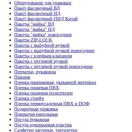
Оборудование для упаковки
Пакет фасовочный ВД
Пакет фасовочный НД
Пакет фасовочный ПНД Китай
Пакеты "майка" ВД
Пакеты "майка" НД
Пакеты "майка" новогодние
Пакеты ZIP-LOCK
Пакеты с вырубной ручкой
Пакеты с вырубной ручкой новогодние
Пакеты с клеевым клапаном
Пакеты с петлевой ручкой
Пакеты с петлевой ручкой новогодние
Перчатки, рукавицы
Пикник
Пленка парниковая, укрывной материал
Пленка пищевая ПВХ
Пленка пищевая полиэтилен
Пленка стрейч
Пленка термоусадочная ПВХ и ПОФ
Подарочная упаковка
Покрытия напольные
Посуда бумажная
Посуда одноразовая пластик
Салфетки ажурные, тарталетки