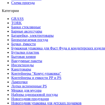
Схема проезда
Категории
GRASS
TORK
Банки стеклянные
Барные аксессуары
Батарейки, электротовары
Биоразлагаемая посуда
Бочки, ёмкости
Бумажная упаковка для Фаст Фуда и кондитерских издел
Бутылки пластик
Бытовая химия
Вакуумные пакеты
Инсектициды
Канцтовары
Контейнеры "Комус-упаковка"
Контейнеры и емкости РР и PS
Лампочки
Лотки вспененные PS
Мешки для мусора
Наборы одноразовой посуды
Новогодняя продукция
Новогодняя упаковка для детских подарков