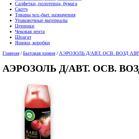
Салфетки, полотенца, бумага
Скотч
Товары хоз.-быт. назначения
Упаковочные материалы
Ценники
Чековая лента
Шпагат
Ящики, коробки
Главная
/
Бытовая химия
/
АЭРОЗОЛЬ Д/АВТ. ОСВ. ВОЗД AIRW
АЭРОЗОЛЬ Д/АВТ. ОСВ. ВОЗ