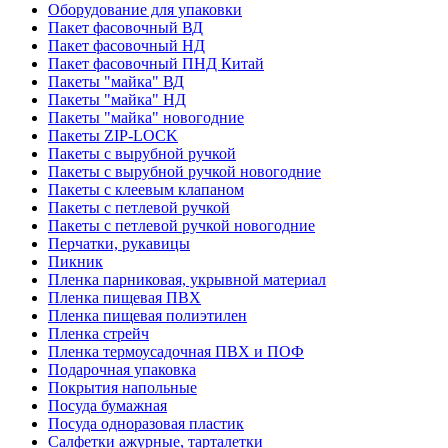
Оборудование для упаковки
Пакет фасовочный ВД
Пакет фасовочный НД
Пакет фасовочный ПНД Китай
Пакеты "майка" ВД
Пакеты "майка" НД
Пакеты "майка" новогодние
Пакеты ZIP-LOCK
Пакеты с вырубной ручкой
Пакеты с вырубной ручкой новогодние
Пакеты с клеевым клапаном
Пакеты с петлевой ручкой
Пакеты с петлевой ручкой новогодние
Перчатки, рукавицы
Пикник
Пленка парниковая, укрывной материал
Пленка пищевая ПВХ
Пленка пищевая полиэтилен
Пленка стрейч
Пленка термоусадочная ПВХ и ПОФ
Подарочная упаковка
Покрытия напольные
Посуда бумажная
Посуда одноразовая пластик
Салфетки ажурные, тарталетки