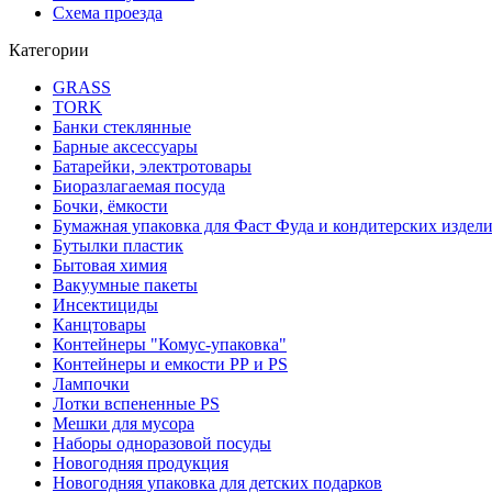
Схема проезда
Категории
GRASS
TORK
Банки стеклянные
Барные аксессуары
Батарейки, электротовары
Биоразлагаемая посуда
Бочки, ёмкости
Бумажная упаковка для Фаст Фуда и кондитерских издел
Бутылки пластик
Бытовая химия
Вакуумные пакеты
Инсектициды
Канцтовары
Контейнеры "Комус-упаковка"
Контейнеры и емкости РР и PS
Лампочки
Лотки вспененные PS
Мешки для мусора
Наборы одноразовой посуды
Новогодняя продукция
Новогодняя упаковка для детских подарков