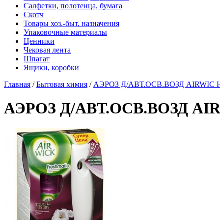
Салфетки, полотенца, бумага
Скотч
Товары хоз.-быт. назначения
Упаковочные материалы
Ценники
Чековая лента
Шпагат
Ящики, коробки
Главная
/
Бытовая химия
/
АЭРОЗ Д/АВТ.ОСВ.ВОЗД AIRWIC Н
АЭРОЗ Д/АВТ.ОСВ.ВОЗД AIR