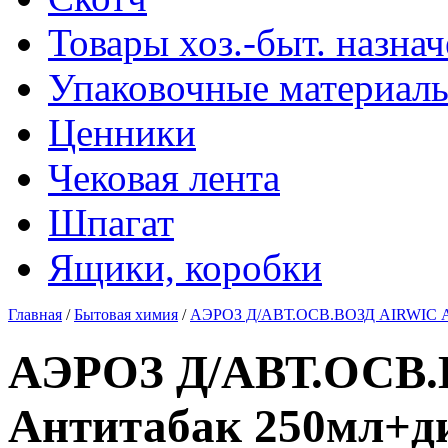
Товары хоз.-быт. назна
Упаковочные материал
Ценники
Чековая лента
Шпагат
Ящики, коробки
Главная
/
Бытовая химия
/
АЭРОЗ Д/АВТ.ОСВ.ВОЗД AIRWIC А
АЭРОЗ Д/АВТ.ОСВ
Антитабак 250мл+д