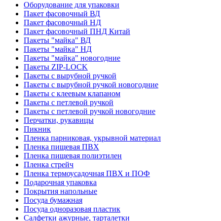
Оборудование для упаковки
Пакет фасовочный ВД
Пакет фасовочный НД
Пакет фасовочный ПНД Китай
Пакеты "майка" ВД
Пакеты "майка" НД
Пакеты "майка" новогодние
Пакеты ZIP-LOCK
Пакеты с вырубной ручкой
Пакеты с вырубной ручкой новогодние
Пакеты с клеевым клапаном
Пакеты с петлевой ручкой
Пакеты с петлевой ручкой новогодние
Перчатки, рукавицы
Пикник
Пленка парниковая, укрывной материал
Пленка пищевая ПВХ
Пленка пищевая полиэтилен
Пленка стрейч
Пленка термоусадочная ПВХ и ПОФ
Подарочная упаковка
Покрытия напольные
Посуда бумажная
Посуда одноразовая пластик
Салфетки ажурные, тарталетки