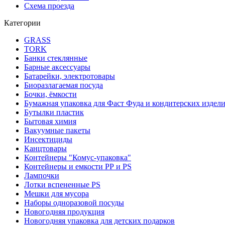
Схема проезда
Категории
GRASS
TORK
Банки стеклянные
Барные аксессуары
Батарейки, электротовары
Биоразлагаемая посуда
Бочки, ёмкости
Бумажная упаковка для Фаст Фуда и кондитерских издел
Бутылки пластик
Бытовая химия
Вакуумные пакеты
Инсектициды
Канцтовары
Контейнеры "Комус-упаковка"
Контейнеры и емкости РР и PS
Лампочки
Лотки вспененные PS
Мешки для мусора
Наборы одноразовой посуды
Новогодняя продукция
Новогодняя упаковка для детских подарков