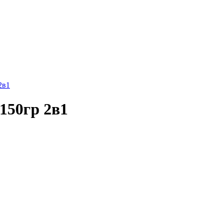
2в1
0гр 2в1