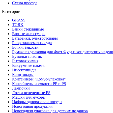
Схема проезда
Категории
GRASS
TORK
Банки стеклянные
Барные аксессуары
Батарейки, электротовары
Биоразлагаемая посуда
Бочки, ёмкости
Бумажная упаковка для Фаст Фуда и кондитерских издел
Бутылки пластик
Бытовая химия
Вакуумные пакеты
Инсектициды
Канцтовары
Контейнеры "Комус-упаковка"
Контейнеры и емкости РР и PS
Лампочки
Лотки вспененные PS
Мешки для мусора
Наборы одноразовой посуды
Новогодняя продукция
Новогодняя упаковка для детских подарков