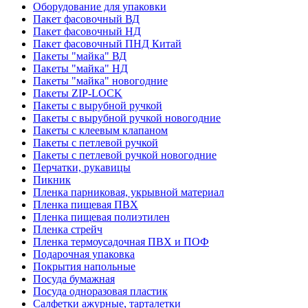
Оборудование для упаковки
Пакет фасовочный ВД
Пакет фасовочный НД
Пакет фасовочный ПНД Китай
Пакеты "майка" ВД
Пакеты "майка" НД
Пакеты "майка" новогодние
Пакеты ZIP-LOCK
Пакеты с вырубной ручкой
Пакеты с вырубной ручкой новогодние
Пакеты с клеевым клапаном
Пакеты с петлевой ручкой
Пакеты с петлевой ручкой новогодние
Перчатки, рукавицы
Пикник
Пленка парниковая, укрывной материал
Пленка пищевая ПВХ
Пленка пищевая полиэтилен
Пленка стрейч
Пленка термоусадочная ПВХ и ПОФ
Подарочная упаковка
Покрытия напольные
Посуда бумажная
Посуда одноразовая пластик
Салфетки ажурные, тарталетки