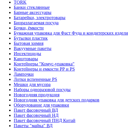
TORK
Банки стеклянные
Барные аксессуары
Батарейки, электротовары
Биоразлагаемая посуда
Бочки, ёмкости
Бумажная упаковка для Фаст Фуда и кондитерских издел
Бутылки пластик
Бытовая химия
Вакуумные пакеты
Инсектициды
Канцтовары
Контейнеры "Комус-упаковка"
Контейнеры и емкости РР и PS
Лампочки
Лотки вспененные PS
Мешки для мусора
Наборы одноразовой посуды
Новогодняя продукция
Новогодняя упаковка для детских подарков
Оборудование для упаковки
Пакет фасовочный ВД
Пакет фасовочный НД
Пакет фасовочный ПНД Китай
Пакеты "майка" ВД