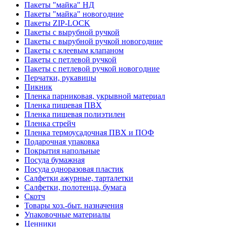
Пакеты "майка" НД
Пакеты "майка" новогодние
Пакеты ZIP-LOCK
Пакеты с вырубной ручкой
Пакеты с вырубной ручкой новогодние
Пакеты с клеевым клапаном
Пакеты с петлевой ручкой
Пакеты с петлевой ручкой новогодние
Перчатки, рукавицы
Пикник
Пленка парниковая, укрывной материал
Пленка пищевая ПВХ
Пленка пищевая полиэтилен
Пленка стрейч
Пленка термоусадочная ПВХ и ПОФ
Подарочная упаковка
Покрытия напольные
Посуда бумажная
Посуда одноразовая пластик
Салфетки ажурные, тарталетки
Салфетки, полотенца, бумага
Скотч
Товары хоз.-быт. назначения
Упаковочные материалы
Ценники