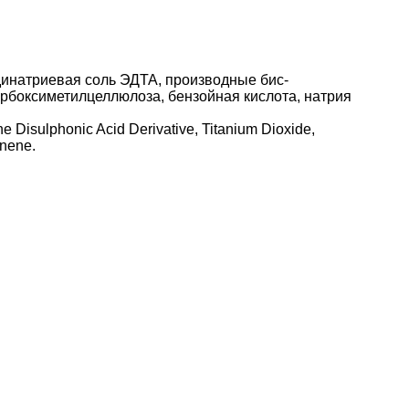
динатриевая соль ЭДТА, производные бис-
арбоксиметилцеллюлоза, бензойная кислота, натрия
 Disulphonic Acid Derivative, Titanium Dioxide,
onene.