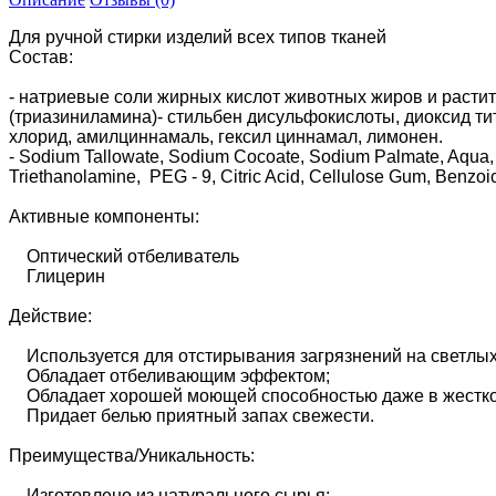
Для ручной стирки изделий всех типов тканей
Состав:
- натриевые соли жирных кислот животных жиров и расти
(триазиниламина)- стильбен дисульфокислоты, диоксид ти
хлорид, амилциннамаль, гексил циннамал, лимонен.
- Sodium Tallowate, Sodium Cocoate, Sodium Palmate, Aqua, G
Triethanolamine, PEG - 9, Citric Acid, Cellulose Gum, Benzo
Активные компоненты:
Оптический отбеливатель
Глицерин
Действие:
Используется для отстирывания загрязнений на светлых т
Обладает отбеливающим эффектом;
Обладает хорошей моющей способностью даже в жестко
Придает белью приятный запах свежести.
Преимущества/Уникальность:
Изготовлено из натурального сырья;