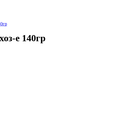
0гр
з-е 140гр