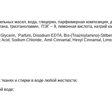
тельных масел, вода, глицерин, парфюмерная композиция, 
тана, триэтаноламин, ПЭГ – 9, лимонная кислота, натрий к
lycerin, Parfum, Disodium EDTA, Bis-(Triazinylamino)-Stilbene
ic Acid, Sodium Chloride, Amil Cinnamal, Hexyl Cinnamal, Lim
канях и стирки в воде любой жесткости;
й воде;