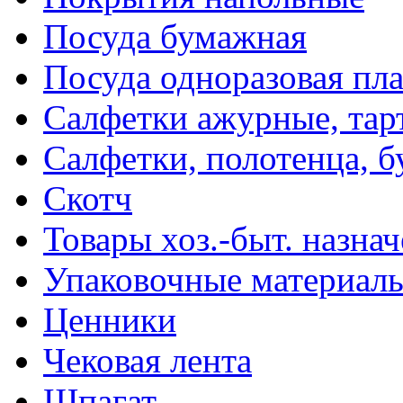
Посуда бумажная
Посуда одноразовая пл
Салфетки ажурные, тар
Салфетки, полотенца, б
Скотч
Товары хоз.-быт. назна
Упаковочные материал
Ценники
Чековая лента
Шпагат