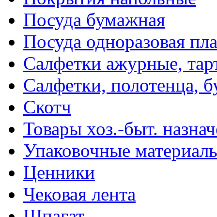
Посуда бумажная
Посуда одноразовая пл
Салфетки ажурные, тар
Салфетки, полотенца, б
Скотч
Товары хоз.-быт. назна
Упаковочные материал
Ценники
Чековая лента
Шпагат