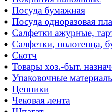
Посуда бумажная
Посуда одноразовая пл
Салфетки ажурные, тар
Салфетки, полотенца, б
Скотч
Товары хоз.-быт. назна
Упаковочные материал
Ценники
Чековая лента
Шпагат