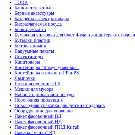
TORK
Банки стеклянные
Барные аксессуары
Батарейки, электротовары
Биоразлагаемая посуда
Бочки, ёмкости
Бумажная упаковка для Фаст Фуда и кондитерских издел
Бутылки пластик
Бытовая химия
Вакуумные пакеты
Инсектициды
Канцтовары
Контейнеры "Комус-упаковка"
Контейнеры и емкости РР и PS
Лампочки
Лотки вспененные PS
Мешки для мусора
Наборы одноразовой посуды
Новогодняя продукция
Новогодняя упаковка для детских подарков
Оборудование для упаковки
Пакет фасовочный ВД
Пакет фасовочный НД
Пакет фасовочный ПНД Китай
Пакеты "майка" ВД