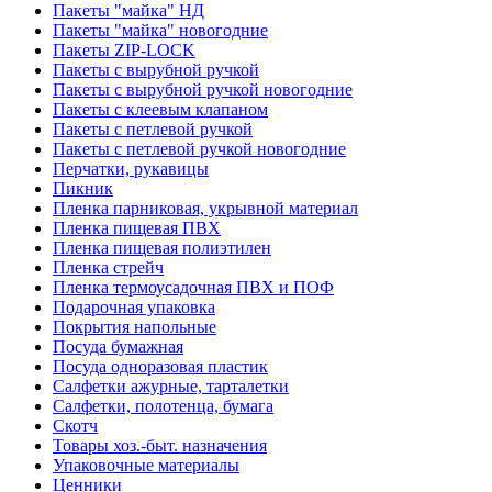
Пакеты "майка" НД
Пакеты "майка" новогодние
Пакеты ZIP-LOCK
Пакеты с вырубной ручкой
Пакеты с вырубной ручкой новогодние
Пакеты с клеевым клапаном
Пакеты с петлевой ручкой
Пакеты с петлевой ручкой новогодние
Перчатки, рукавицы
Пикник
Пленка парниковая, укрывной материал
Пленка пищевая ПВХ
Пленка пищевая полиэтилен
Пленка стрейч
Пленка термоусадочная ПВХ и ПОФ
Подарочная упаковка
Покрытия напольные
Посуда бумажная
Посуда одноразовая пластик
Салфетки ажурные, тарталетки
Салфетки, полотенца, бумага
Скотч
Товары хоз.-быт. назначения
Упаковочные материалы
Ценники