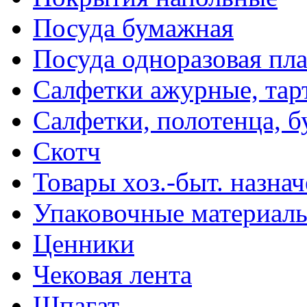
Посуда бумажная
Посуда одноразовая пл
Салфетки ажурные, тар
Салфетки, полотенца, б
Скотч
Товары хоз.-быт. назна
Упаковочные материал
Ценники
Чековая лента
Шпагат