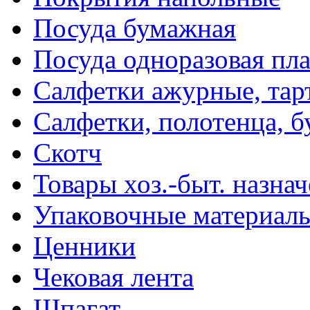
Посуда бумажная
Посуда одноразовая пл
Салфетки ажурные, тар
Салфетки, полотенца, б
Скотч
Товары хоз.-быт. назна
Упаковочные материал
Ценники
Чековая лента
Шпагат