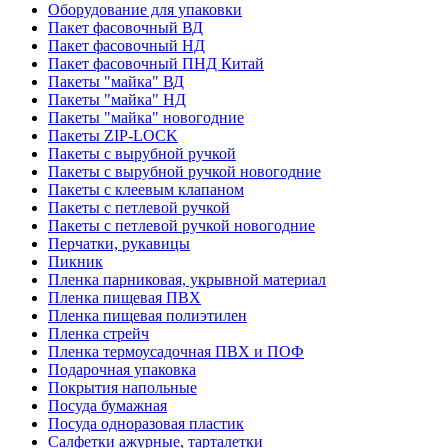
Оборудование для упаковки
Пакет фасовочный ВД
Пакет фасовочный НД
Пакет фасовочный ПНД Китай
Пакеты "майка" ВД
Пакеты "майка" НД
Пакеты "майка" новогодние
Пакеты ZIP-LOCK
Пакеты с вырубной ручкой
Пакеты с вырубной ручкой новогодние
Пакеты с клеевым клапаном
Пакеты с петлевой ручкой
Пакеты с петлевой ручкой новогодние
Перчатки, рукавицы
Пикник
Пленка парниковая, укрывной материал
Пленка пищевая ПВХ
Пленка пищевая полиэтилен
Пленка стрейч
Пленка термоусадочная ПВХ и ПОФ
Подарочная упаковка
Покрытия напольные
Посуда бумажная
Посуда одноразовая пластик
Салфетки ажурные, тарталетки