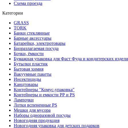
Схема проезда
Категории
GRASS
TORK
Банки стеклянные
Барные аксессуары
Батарейки, электротовары
Биоразлагаемая посуда
Бочки, ёмкости
Бумажная упаковка для Фаст Фуда и кондитерских издел
Бутылки пластик
Бытовая химия
Вакуумные пакеты
Инсектициды
Канцтовары
Контейнеры "Комус-упаковка"
Контейнеры и емкости РР и PS
Лампочки
Лотки вспененные PS
Мешки для мусора
Наборы одноразовой посуды
Новогодняя продукция
Новогодняя упаковка для детских подарков