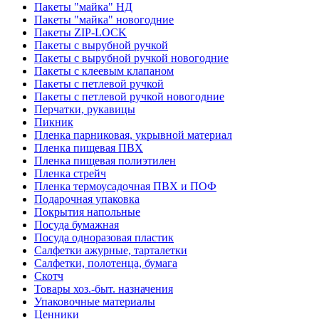
Пакеты "майка" НД
Пакеты "майка" новогодние
Пакеты ZIP-LOCK
Пакеты с вырубной ручкой
Пакеты с вырубной ручкой новогодние
Пакеты с клеевым клапаном
Пакеты с петлевой ручкой
Пакеты с петлевой ручкой новогодние
Перчатки, рукавицы
Пикник
Пленка парниковая, укрывной материал
Пленка пищевая ПВХ
Пленка пищевая полиэтилен
Пленка стрейч
Пленка термоусадочная ПВХ и ПОФ
Подарочная упаковка
Покрытия напольные
Посуда бумажная
Посуда одноразовая пластик
Салфетки ажурные, тарталетки
Салфетки, полотенца, бумага
Скотч
Товары хоз.-быт. назначения
Упаковочные материалы
Ценники