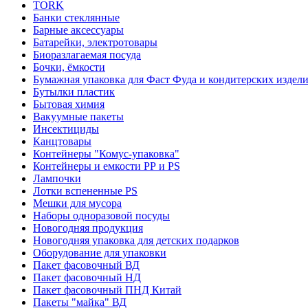
TORK
Банки стеклянные
Барные аксессуары
Батарейки, электротовары
Биоразлагаемая посуда
Бочки, ёмкости
Бумажная упаковка для Фаст Фуда и кондитерских издел
Бутылки пластик
Бытовая химия
Вакуумные пакеты
Инсектициды
Канцтовары
Контейнеры "Комус-упаковка"
Контейнеры и емкости РР и PS
Лампочки
Лотки вспененные PS
Мешки для мусора
Наборы одноразовой посуды
Новогодняя продукция
Новогодняя упаковка для детских подарков
Оборудование для упаковки
Пакет фасовочный ВД
Пакет фасовочный НД
Пакет фасовочный ПНД Китай
Пакеты "майка" ВД