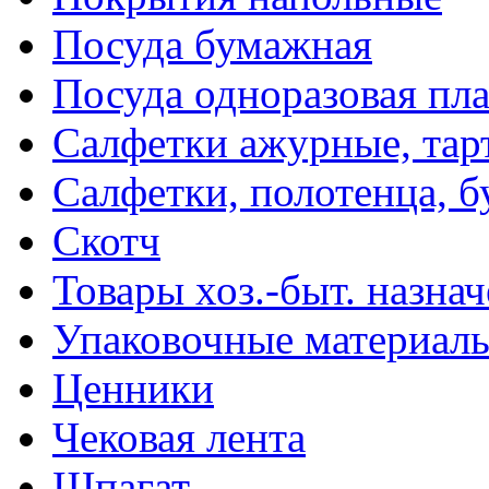
Посуда бумажная
Посуда одноразовая пл
Салфетки ажурные, тар
Салфетки, полотенца, б
Скотч
Товары хоз.-быт. назна
Упаковочные материал
Ценники
Чековая лента
Шпагат