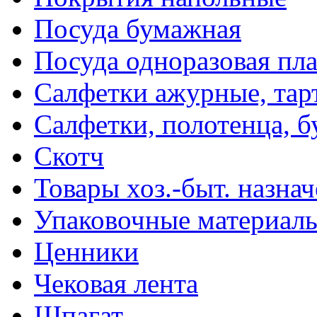
Посуда бумажная
Посуда одноразовая пл
Салфетки ажурные, тар
Салфетки, полотенца, б
Скотч
Товары хоз.-быт. назна
Упаковочные материал
Ценники
Чековая лента
Шпагат