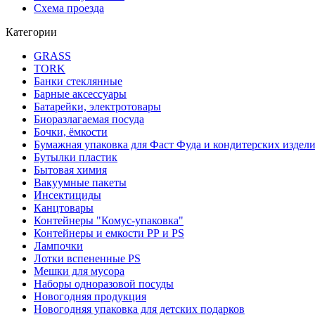
Схема проезда
Категории
GRASS
TORK
Банки стеклянные
Барные аксессуары
Батарейки, электротовары
Биоразлагаемая посуда
Бочки, ёмкости
Бумажная упаковка для Фаст Фуда и кондитерских издел
Бутылки пластик
Бытовая химия
Вакуумные пакеты
Инсектициды
Канцтовары
Контейнеры "Комус-упаковка"
Контейнеры и емкости РР и PS
Лампочки
Лотки вспененные PS
Мешки для мусора
Наборы одноразовой посуды
Новогодняя продукция
Новогодняя упаковка для детских подарков