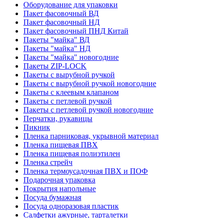
Оборудование для упаковки
Пакет фасовочный ВД
Пакет фасовочный НД
Пакет фасовочный ПНД Китай
Пакеты "майка" ВД
Пакеты "майка" НД
Пакеты "майка" новогодние
Пакеты ZIP-LOCK
Пакеты с вырубной ручкой
Пакеты с вырубной ручкой новогодние
Пакеты с клеевым клапаном
Пакеты с петлевой ручкой
Пакеты с петлевой ручкой новогодние
Перчатки, рукавицы
Пикник
Пленка парниковая, укрывной материал
Пленка пищевая ПВХ
Пленка пищевая полиэтилен
Пленка стрейч
Пленка термоусадочная ПВХ и ПОФ
Подарочная упаковка
Покрытия напольные
Посуда бумажная
Посуда одноразовая пластик
Салфетки ажурные, тарталетки