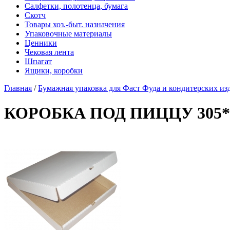
Салфетки, полотенца, бумага
Скотч
Товары хоз.-быт. назначения
Упаковочные материалы
Ценники
Чековая лента
Шпагат
Ящики, коробки
Главная
/
Бумажная упаковка для Фаст Фуда и кондитерских из
КОРОБКА ПОД ПИЦЦУ 305*3