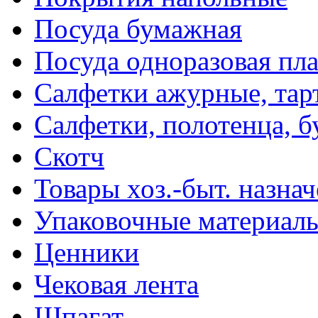
Посуда бумажная
Посуда одноразовая пл
Салфетки ажурные, тар
Салфетки, полотенца, б
Скотч
Товары хоз.-быт. назна
Упаковочные материал
Ценники
Чековая лента
Шпагат