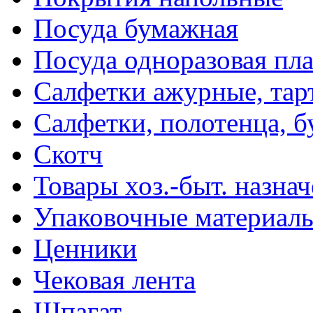
Посуда бумажная
Посуда одноразовая пл
Салфетки ажурные, тар
Салфетки, полотенца, б
Скотч
Товары хоз.-быт. назна
Упаковочные материал
Ценники
Чековая лента
Шпагат