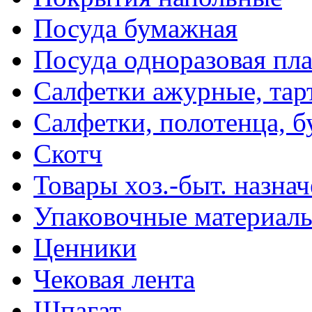
Посуда бумажная
Посуда одноразовая пл
Салфетки ажурные, тар
Салфетки, полотенца, б
Скотч
Товары хоз.-быт. назна
Упаковочные материал
Ценники
Чековая лента
Шпагат