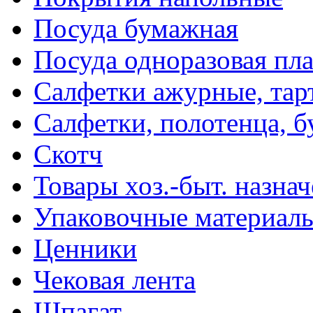
Посуда бумажная
Посуда одноразовая пл
Салфетки ажурные, тар
Салфетки, полотенца, б
Скотч
Товары хоз.-быт. назна
Упаковочные материал
Ценники
Чековая лента
Шпагат