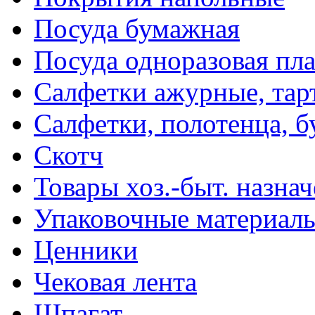
Посуда бумажная
Посуда одноразовая пл
Салфетки ажурные, тар
Салфетки, полотенца, б
Скотч
Товары хоз.-быт. назна
Упаковочные материал
Ценники
Чековая лента
Шпагат