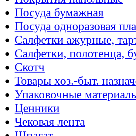
Посуда бумажная
Посуда одноразовая пл
Салфетки ажурные, тар
Салфетки, полотенца, б
Скотч
Товары хоз.-быт. назна
Упаковочные материал
Ценники
Чековая лента
Шпагат