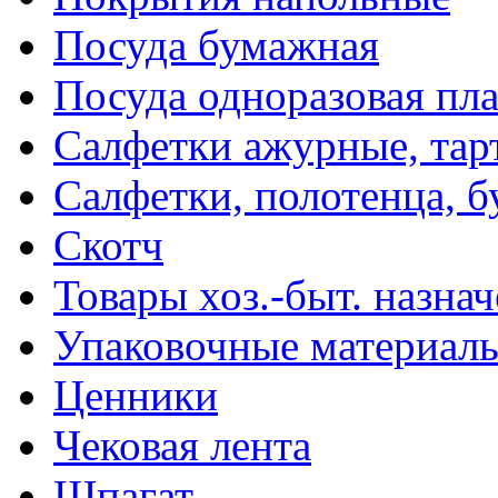
Посуда бумажная
Посуда одноразовая пл
Салфетки ажурные, тар
Салфетки, полотенца, б
Скотч
Товары хоз.-быт. назна
Упаковочные материал
Ценники
Чековая лента
Шпагат