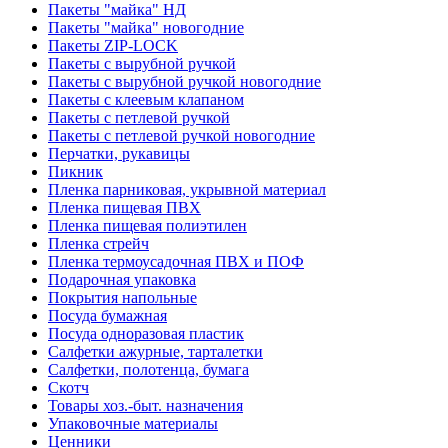
Пакеты "майка" НД
Пакеты "майка" новогодние
Пакеты ZIP-LOCK
Пакеты с вырубной ручкой
Пакеты с вырубной ручкой новогодние
Пакеты с клеевым клапаном
Пакеты с петлевой ручкой
Пакеты с петлевой ручкой новогодние
Перчатки, рукавицы
Пикник
Пленка парниковая, укрывной материал
Пленка пищевая ПВХ
Пленка пищевая полиэтилен
Пленка стрейч
Пленка термоусадочная ПВХ и ПОФ
Подарочная упаковка
Покрытия напольные
Посуда бумажная
Посуда одноразовая пластик
Салфетки ажурные, тарталетки
Салфетки, полотенца, бумага
Скотч
Товары хоз.-быт. назначения
Упаковочные материалы
Ценники