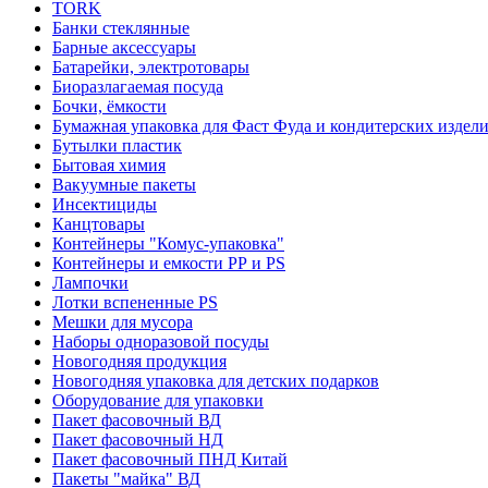
TORK
Банки стеклянные
Барные аксессуары
Батарейки, электротовары
Биоразлагаемая посуда
Бочки, ёмкости
Бумажная упаковка для Фаст Фуда и кондитерских издел
Бутылки пластик
Бытовая химия
Вакуумные пакеты
Инсектициды
Канцтовары
Контейнеры "Комус-упаковка"
Контейнеры и емкости РР и PS
Лампочки
Лотки вспененные PS
Мешки для мусора
Наборы одноразовой посуды
Новогодняя продукция
Новогодняя упаковка для детских подарков
Оборудование для упаковки
Пакет фасовочный ВД
Пакет фасовочный НД
Пакет фасовочный ПНД Китай
Пакеты "майка" ВД