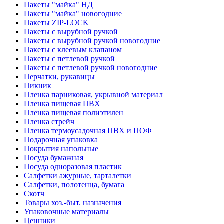
Пакеты "майка" НД
Пакеты "майка" новогодние
Пакеты ZIP-LOCK
Пакеты с вырубной ручкой
Пакеты с вырубной ручкой новогодние
Пакеты с клеевым клапаном
Пакеты с петлевой ручкой
Пакеты с петлевой ручкой новогодние
Перчатки, рукавицы
Пикник
Пленка парниковая, укрывной материал
Пленка пищевая ПВХ
Пленка пищевая полиэтилен
Пленка стрейч
Пленка термоусадочная ПВХ и ПОФ
Подарочная упаковка
Покрытия напольные
Посуда бумажная
Посуда одноразовая пластик
Салфетки ажурные, тарталетки
Салфетки, полотенца, бумага
Скотч
Товары хоз.-быт. назначения
Упаковочные материалы
Ценники