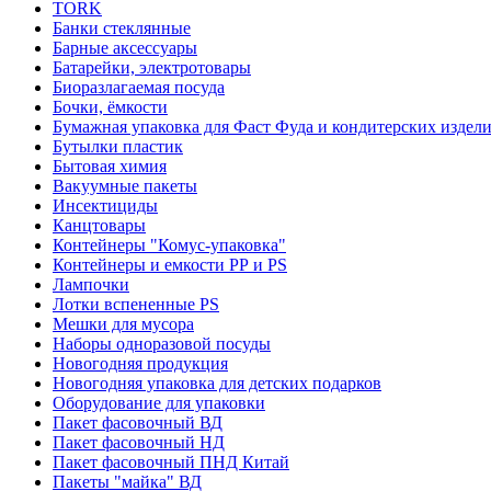
TORK
Банки стеклянные
Барные аксессуары
Батарейки, электротовары
Биоразлагаемая посуда
Бочки, ёмкости
Бумажная упаковка для Фаст Фуда и кондитерских издел
Бутылки пластик
Бытовая химия
Вакуумные пакеты
Инсектициды
Канцтовары
Контейнеры "Комус-упаковка"
Контейнеры и емкости РР и PS
Лампочки
Лотки вспененные PS
Мешки для мусора
Наборы одноразовой посуды
Новогодняя продукция
Новогодняя упаковка для детских подарков
Оборудование для упаковки
Пакет фасовочный ВД
Пакет фасовочный НД
Пакет фасовочный ПНД Китай
Пакеты "майка" ВД