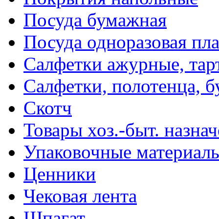
Посуда бумажная
Посуда одноразовая пл
Салфетки ажурные, тар
Салфетки, полотенца, б
Скотч
Товары хоз.-быт. назна
Упаковочные материал
Ценники
Чековая лента
Шпагат