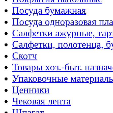
Посуда бумажная
Посуда одноразовая пл
Салфетки ажурные, тар
Салфетки, полотенца, б
Скотч
Товары хоз.-быт. назна
Упаковочные материал
Ценники
Чековая лента
Шпагат