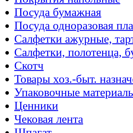
Посуда бумажная
Посуда одноразовая пл
Салфетки ажурные, тар
Салфетки, полотенца, б
Скотч
Товары хоз.-быт. назна
Упаковочные материал
Ценники
Чековая лента
Шпагат